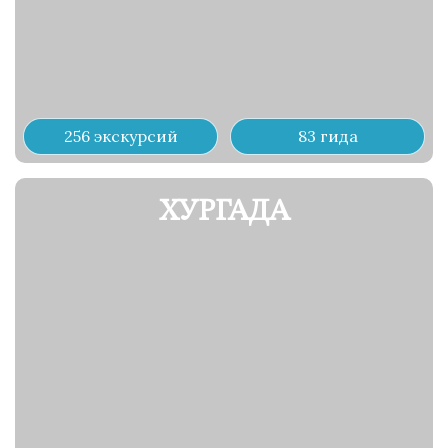
256 экскурсий
83 гида
ХУРГАДА