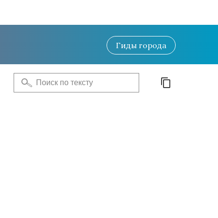
Гиды
города