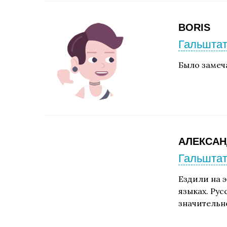
BORIS
Гальштат
Было замеч
АЛЕКСАН
Гальштат
Ездили на э
языках. Рус
значительн