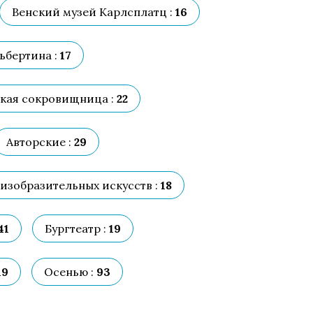
Венский музей Карлсплатц :
16
ьбертина :
17
кая сокровищница :
22
Авторские :
29
изобразительных искусств :
18
41
Бургтеатр :
19
19
Осенью :
93