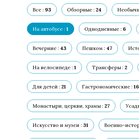
Все :
93
Обзорные :
24
Необычн
На автобусе :
1
Однодневные :
6
Вечерние :
43
Пешком :
47
Исто
На велосипеде :
1
Трансферы :
2
Для детей :
21
Гастрономические :
16
Монастыри, церкви, храмы :
27
Усад
Искусство и музеи :
31
Военно-истор