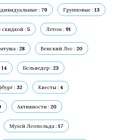
дивидуальные :
79
Групповые :
13
 скидкой :
5
Летом :
91
атуша :
28
Венский Лес :
20
:
14
Бельведер :
23
бург :
32
Квесты :
4
9
Активности :
20
Музей Леопольда :
17