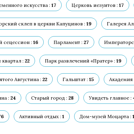
еменного искусства :
17
Церковь иезуитов :
17
рский склеп в церкви Капуцинов :
19
Галерея Ал
й сецессион :
16
Парламент :
27
Императорс
квартал :
22
Парк развлечений «Пратер» :
19
ятого Августина :
22
Гальштат :
15
Академия 
на :
24
Старый город :
28
Увидеть главное :
76
Активный отдых :
1
Дом-музей Моцарта :