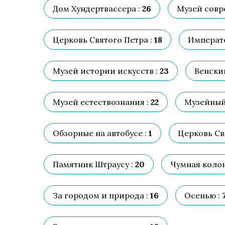
Дом Хундертвассера :
26
Музей совр
Церковь Святого Петра :
18
Императо
Музей истории искусств :
23
Венски
Музей естествознания :
22
Музейный 
Обзорные на автобусе :
1
Церковь Св
Памятник Штраусу :
20
Чумная колон
За городом и природа :
16
Осенью :