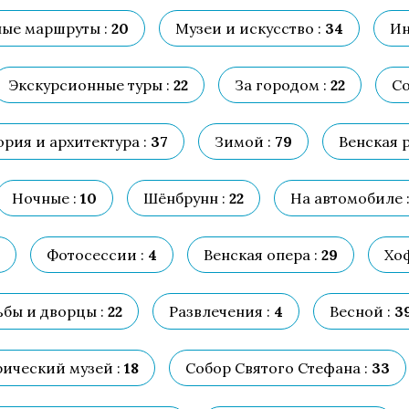
ые маршруты :
20
Музеи и искусство :
34
Ин
Экскурсионные туры :
22
За городом :
22
Со
рия и архитектура :
37
Зимой :
79
Венская р
Ночные :
10
Шёнбрунн :
22
На автомобиле 
Фотосессии :
4
Венская опера :
29
Хоф
ьбы и дворцы :
22
Развлечения :
4
Весной :
3
ический музей :
18
Собор Святого Стефана :
33