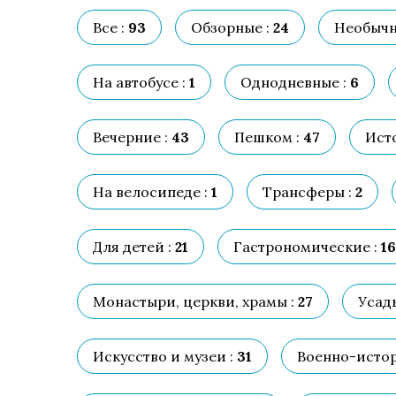
Все :
93
Обзорные :
24
Необычн
На автобусе :
1
Однодневные :
6
Вечерние :
43
Пешком :
47
Исто
На велосипеде :
1
Трансферы :
2
Для детей :
21
Гастрономические :
16
Монастыри, церкви, храмы :
27
Усад
Искусство и музеи :
31
Военно-истор