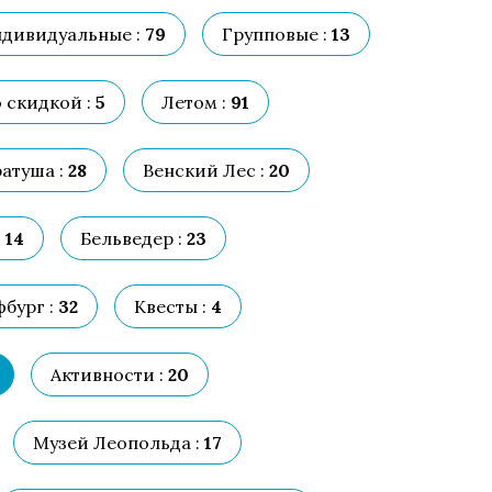
дивидуальные :
79
Групповые :
13
 скидкой :
5
Летом :
91
атуша :
28
Венский Лес :
20
:
14
Бельведер :
23
бург :
32
Квесты :
4
Активности :
20
Музей Леопольда :
17