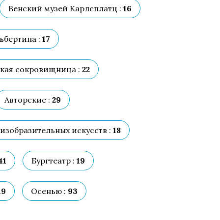
Венский музей Карлсплатц :
16
ьбертина :
17
кая сокровищница :
22
Авторские :
29
изобразительных искусств :
18
41
Бургтеатр :
19
19
Осенью :
93