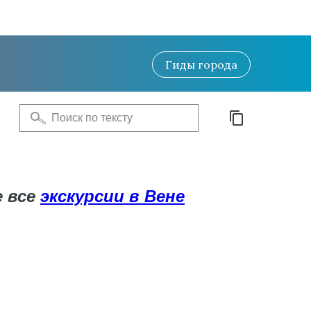
Гиды
города
е все
экскурсии в Вене