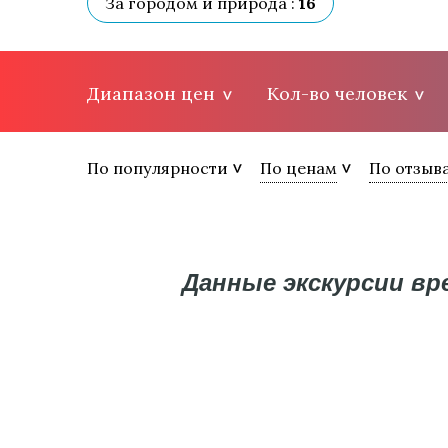
За городом и природа :
16
Диапазон цен
Кол-во человек
По популярности
По ценам
По отзыв
Данные экскурсии в