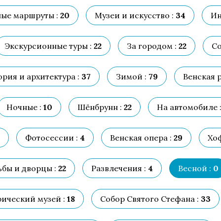
ые маршруты :
20
Музеи и искусство :
34
Ин
Экскурсионные туры :
22
За городом :
22
Со
рия и архитектура :
37
Зимой :
79
Венская р
Ночные :
10
Шёнбрунн :
22
На автомобиле 
Фотосессии :
4
Венская опера :
29
Хоф
ьбы и дворцы :
22
Развлечения :
4
Весной :
0
ический музей :
18
Собор Святого Стефана :
33