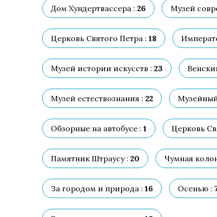
Дом Хундертвассера :
26
Музей совр
Церковь Святого Петра :
18
Императо
Музей истории искусств :
23
Венски
Музей естествознания :
22
Музейный 
Обзорные на автобусе :
1
Церковь Св
Памятник Штраусу :
20
Чумная колон
За городом и природа :
16
Осенью :