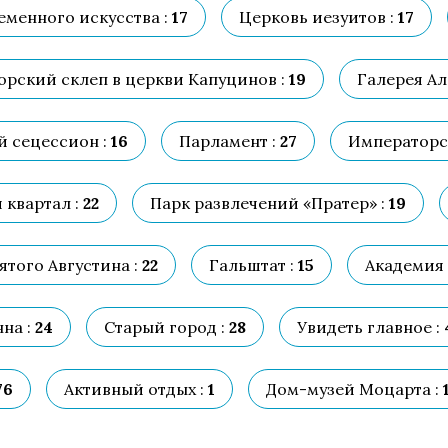
еменного искусства :
17
Церковь иезуитов :
17
рский склеп в церкви Капуцинов :
19
Галерея Ал
й сецессион :
16
Парламент :
27
Императорс
квартал :
22
Парк развлечений «Пратер» :
19
ятого Августина :
22
Гальштат :
15
Академия 
на :
24
Старый город :
28
Увидеть главное :
76
Активный отдых :
1
Дом-музей Моцарта :