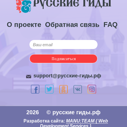
О проекте
Обратная связь
FAQ
Подписаться
support@русские-гиды.рф
2026
© русские гиды.рф
Разработка сайта:
MANU:TEAM { Web
Development Services }