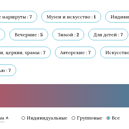
 маршруты :
7
Музеи и искусство :
1
Индиви
Вечерние :
5
Зимой :
2
Для детей :
7
, церкви, храмы :
7
Авторские :
7
Искусство
ю :
7
Индивидуальные
Групповые
Все
ам