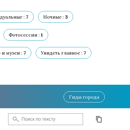
дуальные :
7
Ночные :
3
Фотосессии :
1
 и музеи :
7
Увидеть главное :
7
Гиды
города