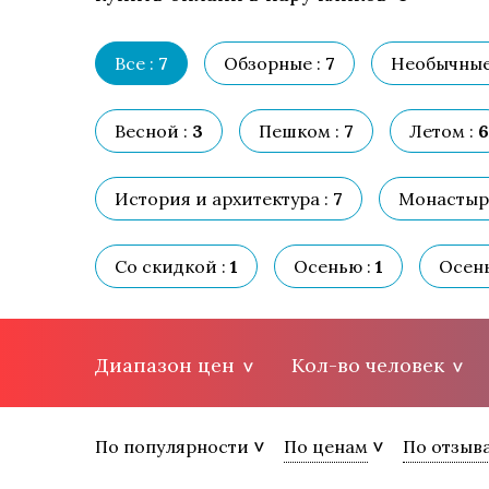
Все :
7
Обзорные :
7
Необычные
Весной :
3
Пешком :
7
Летом :
6
История и архитектура :
7
Монастыри
Со скидкой :
1
Осенью :
1
Осень
Диапазон цен
Кол-во человек
По популярности
По ценам
По отзыв