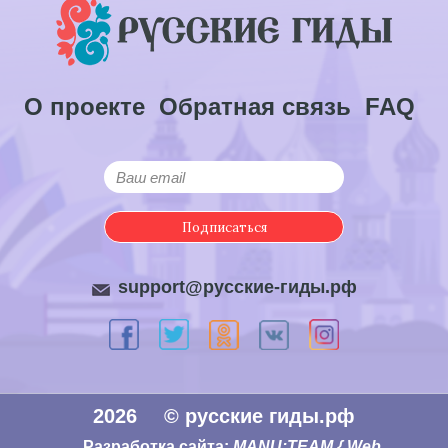
О проекте
Обратная связь
FAQ
Подписаться
support@русские-гиды.рф
2026
© русские гиды.рф
Разработка сайта:
MANU:TEAM { Web