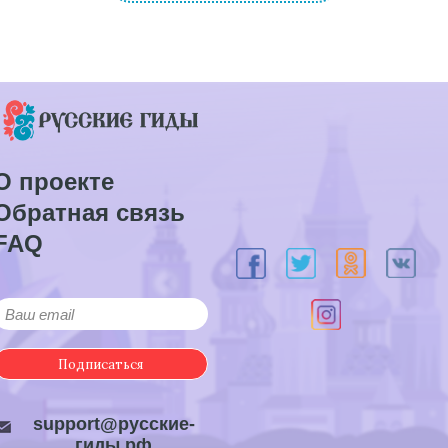
О проекте
Обратная связь
FAQ
Подписаться
support@русские-
гиды.рф