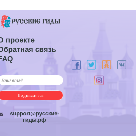
О проекте
Обратная связь
FAQ
Подписаться
support@русские-
гиды.рф