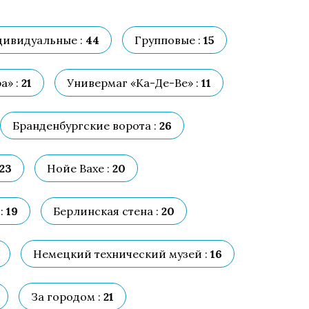
ивидуальные :
44
Групповые :
15
а» :
21
Универмаг «Ка-Де-Ве» :
11
Бранденбургские ворота :
26
23
Нойе Вахе :
20
:
19
Берлинская стена :
20
Немецкий технический музей :
16
За городом :
21