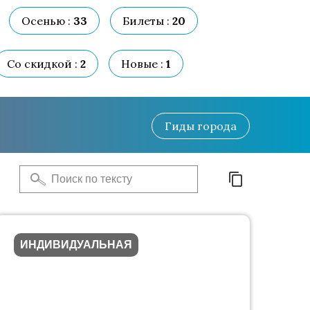
Осенью :
33
Билеты :
20
Со скидкой :
2
Новые :
1
Гиды
города
ИНДИВИДУАЛЬНАЯ