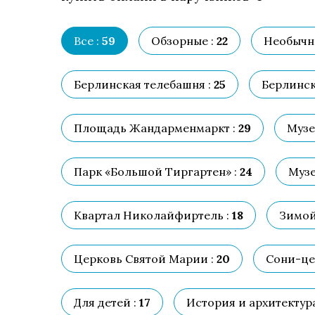
Все :
59
Обзорные :
22
Необычн
Берлинская телебашня :
25
Берлинск
Площадь Жандарменмаркт :
29
Музе
Парк «Большой Тиргартен» :
24
Музе
Квартал Николайфиртель :
18
Зимой
Церковь Святой Марии :
20
Сони-це
Для детей :
17
История и архитектура