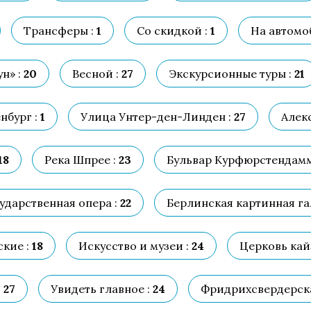
Трансферы :
1
Со скидкой :
1
На автомо
н» :
20
Весной :
27
Экскурсионные туры :
21
нбург :
1
Улица Унтер-ден-Линден :
27
Алек
18
Река Шпрее :
23
Бульвар Курфюрстендамм
ударственная опера :
22
Берлинская картинная га
кие :
18
Искусство и музеи :
24
Церковь кай
:
27
Увидеть главное :
24
Фридрихсвердерска