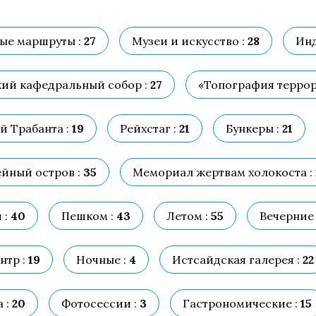
ые маршруты :
27
Музеи и искусство :
28
Инд
ий кафедральный собор :
27
«Топография террор
й Трабанта :
19
Рейхстаг :
21
Бункеры :
21
йный остров :
35
Мемориал жертвам холокоста :
 :
40
Пешком :
43
Летом :
55
Вечерние 
нтр :
19
Ночные :
4
Истсайдская галерея :
22
 :
20
Фотосессии :
3
Гастрономические :
15