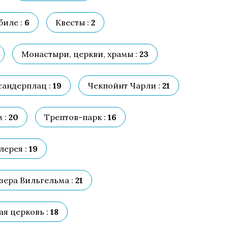
биле :
6
Квесты :
2
Монастыри, церкви, храмы :
23
сандерплац :
19
Чекпойнт Чарли :
21
 :
20
Трептов-парк :
16
лерея :
19
зера Вильгельма :
21
я церковь :
18