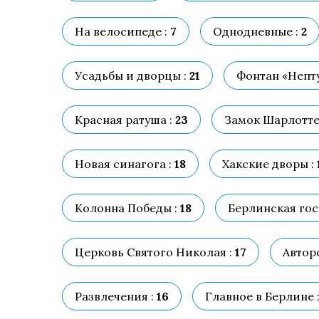
На велосипеде :
7
Однодневные :
2
Усадьбы и дворцы :
21
Фонтан «Непту
Красная ратуша :
23
Замок Шарлотте
Новая синагога :
18
Хакские дворы :
Колонна Победы :
18
Берлинская гос
Церковь Святого Николая :
17
Авторс
Развлечения :
16
Главное в Берлине 