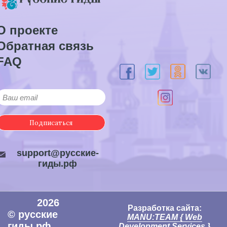
О проекте
Обратная связь
FAQ
Подписаться
support@русские-
гиды.рф
2026
Разработка сайта:
© русские
MANU:TEAM { Web
гиды.рф
Development Services }