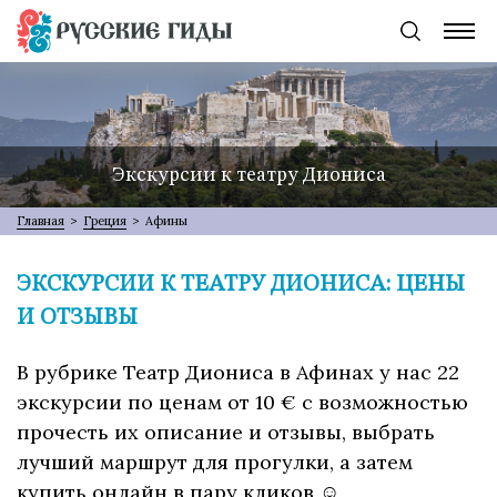
Экскурсии к театру Диониса
Главная
>
Греция
>
Афины
ЭКСКУРСИИ К ТЕАТРУ ДИОНИСА: ЦЕНЫ
И ОТЗЫВЫ
В рубрике Театр Диониса в Афинах у нас 22
экскурсии по ценам от 10 € с возможностью
прочесть их описание и отзывы, выбрать
лучший маршрут для прогулки, а затем
купить онлайн в пару кликов ☺