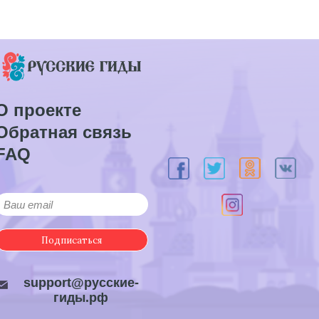
О проекте
Обратная связь
FAQ
Подписаться
support@русские-
гиды.рф