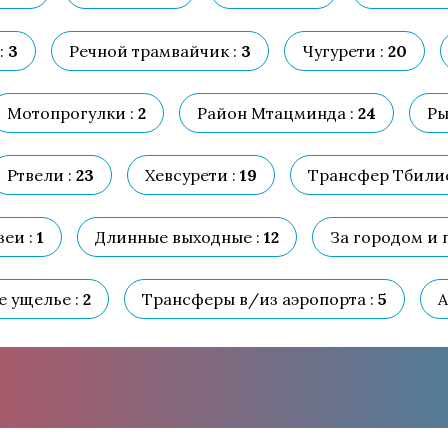
:
3
Речной трамвайчик :
3
Чугурети :
20
Мотопрогулки :
2
Район Мтацминда :
24
Ры
Ртвели :
23
Хевсурети :
19
Трансфер Тбилис
еи :
1
Длинные выходные :
12
За городом и 
е ущелье :
2
Трансферы в/из аэропорта :
5
А