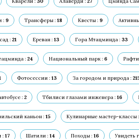
Кварели :
30
Алаверди :
27
Цминда Сам
 :
9
Трансферы :
18
Квесты :
9
Активны
сад :
21
Ереван :
13
Гора Мтацминда :
33
тацминда :
24
Национальный парк :
6
Рафти
1
Фотосессии :
13
За городом и природа :
21
втобусе :
2
Тбилиси глазами инженера :
16
ильский каньон :
15
Кулинарные мастер-классы 
 :
17
Шатили :
14
Походы :
16
Увидеть г