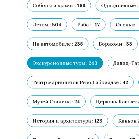
Соборы и храмы :
168
Однодневные :
Летом :
504
Рабат :
17
Осенью :
На автомобиле :
238
Боржоми :
33
Экскурсионные туры :
243
Давид-Гар
Театр марионеток Резо Габриадзе :
42
Музей Сталина :
24
Церковь Кашвети
История и архитектура :
123
Каньон 