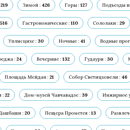
219
Зимой :
426
Горы :
127
Подъезды и
516
Гастрономические :
110
Сололаки :
29
Уплисцихе :
30
Ночные :
41
Водные прог
еджа :
24
Вечерние :
132
Гудаури :
30
Площадь Мейдан :
21
Собор Светицховели :
46
 :
22
Дом-музей Чавчавадзе :
39
Инжирное у
Дашбаши :
20
Пещера Прометея :
13
Развлеч