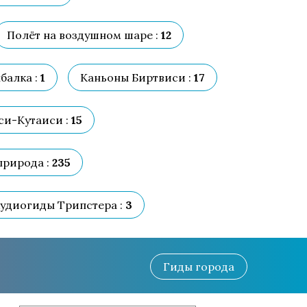
Полёт на воздушном шаре :
12
балка :
1
Каньоны Биртвиси :
17
и-Кутаиси :
15
природа :
235
удиогиды Трипстера :
3
Гиды
города