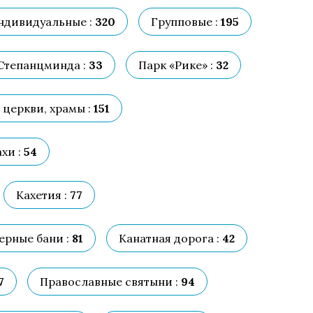
ндивидуальные :
320
Групповые :
195
Степанцминда :
33
Парк «Рике» :
32
церкви, храмы :
151
хи :
54
Кахетия :
77
ерные бани :
81
Канатная дорога :
42
7
Православные святыни :
94