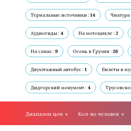
Термальные источники :
14
Чиатура 
Аудиогиды :
4
На мотоцикле :
2
На сапах :
9
Осень в Грузии :
26
Двухэтажный автобус :
1
Билеты в муз
Дидгорский монумент :
4
Трусовско
Диапазон цен
Кол-во человек