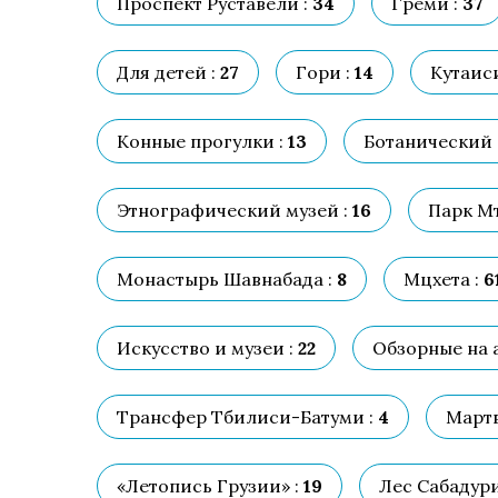
Проспект Руставели :
34
Греми :
37
Для детей :
27
Гори :
14
Кутаиси
Конные прогулки :
13
Ботанический 
Этнографический музей :
16
Парк М
Монастырь Шавнабада :
8
Мцхета :
6
Искусство и музеи :
22
Обзорные на а
Трансфер Тбилиси-Батуми :
4
Мартв
«Летопись Грузии» :
19
Лес Сабадури