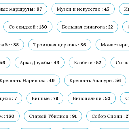
ные маршруты :
97
Музеи и искусство :
45
И
Со скидкой :
130
Большая синагога :
22
дбе :
38
Троицкая церковь :
36
Монастыри, 
56
Арка Дружбы :
43
Казбеги :
52
Сигна
Крепость Нарикала :
49
Крепость Ананури :
56
цихе :
7
Винные :
78
Винодельни :
53
С
 :
160
Старый Тбилиси :
91
Собор Сиони :
2