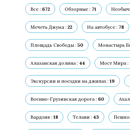
Все :
672
Обзорные :
71
Необыч
Мечеть Джума :
22
На автобусе :
78
Площадь Свободы :
50
Монастырь Бо
Алазанская долина :
44
Мост Мира :
Экскурсии и поездки на джипах :
19
Военно-Грузинская дорога :
60
Ахал
Вардзия :
18
Телави :
43
Пешком