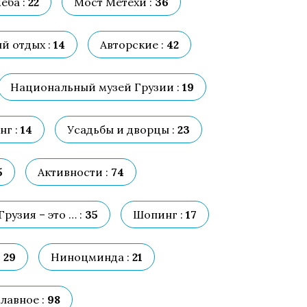
еба :
22
Мост Метехи :
36
й отдых :
14
Авторские :
42
Национальный музей Грузии :
19
нг :
14
Усадьбы и дворцы :
23
5
Активности :
74
Грузия – это … :
35
Шопинг :
17
:
29
Ниноцминда :
21
лавное :
98