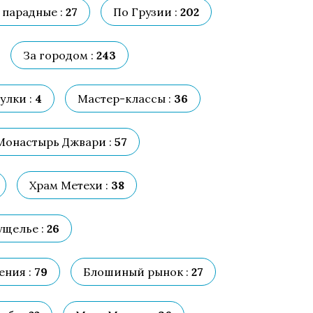
 парадные :
27
По Грузии :
202
За городом :
243
улки :
4
Мастер-классы :
36
Монастырь Джвари :
57
Храм Метехи :
38
щелье :
26
ения :
79
Блошиный рынок :
27