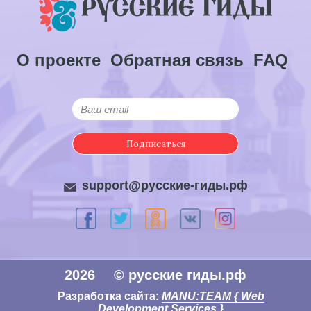
О проекте
Обратная связь
FAQ
Подписаться
support@русские-гиды.рф
2026
© русские гиды.рф
Разработка сайта:
MANU:TEAM { Web
Development Services }