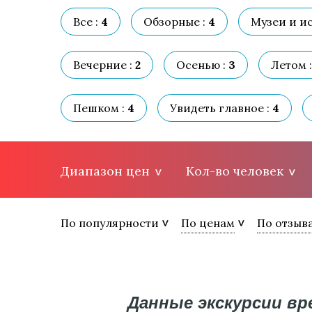
Все :
4
Обзорные :
4
Музеи и ис
Вечерние :
2
Осенью :
3
Летом :
Пешком :
4
Увидеть главное :
4
Диапазон цен
Кол-во человек
По популярности
По ценам
По отзыв
Данные экскурсии в