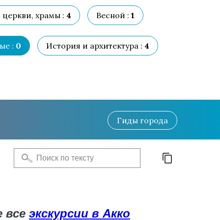
церкви, храмы :
4
Весной :
1
ые :
0
История и архитектура :
4
Гиды
города
е все
экскурсии в Акко