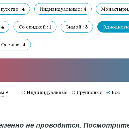
кусство :
4
Индивидуальные :
4
Монастыри, 
4
Со скидкой :
1
Зимой :
3
Однодневн
Осенью :
4
Индивидуальные
Групповые
Все
ам
ременно не проводятся. Посмотрит