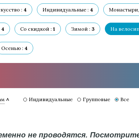
кусство :
4
Индивидуальные :
4
Монастыри, 
4
Со скидкой :
1
Зимой :
3
На велосип
Осенью :
4
Индивидуальные
Групповые
Все
ам
ременно не проводятся. Посмотрит