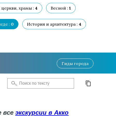
церкви, храмы :
4
Весной :
1
еде :
0
История и архитектура :
4
Гиды
города
е все
экскурсии в Акко