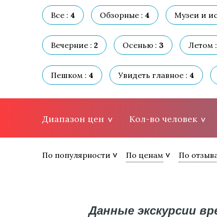
Все :
4
Обзорные :
4
Музеи и ис
Вечерние :
2
Осенью :
3
Летом :
Пешком :
4
Увидеть главное :
4
Диапазон цен
Кол-во человек
По популярности
По ценам
По отзыв
Данные экскурсии в