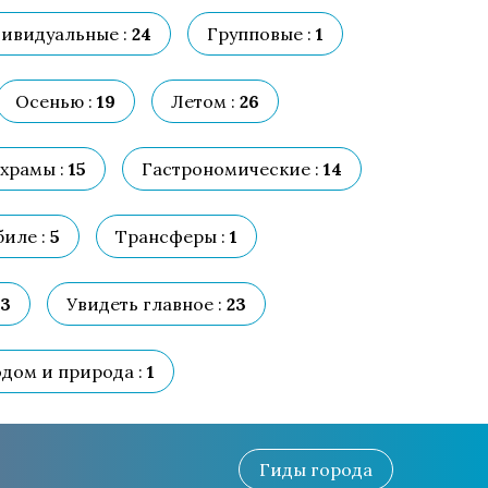
ивидуальные :
24
Групповые :
1
Осенью :
19
Летом :
26
храмы :
15
Гастрономические :
14
иле :
5
Трансферы :
1
3
Увидеть главное :
23
одом и природа :
1
Гиды
города