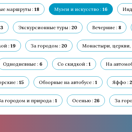
ые маршруты :
18
Музеи и искусство :
16
Инд
3
Экскурсионные туры :
20
Вечерние :
8
ой :
19
За городом :
20
Монастыри, церкви, 
Однодневные :
6
Со скидкой :
1
На автомоб
орские :
15
Обзорные на автобусе :
1
Яффо :
2
За городом и природа :
1
Осенью :
26
За гор