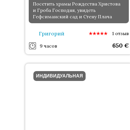
Посетить храмы Рождества Христова
и Гроба Господня, увидеть
Гефсиманский сад и Стену Плача
Григорий
1 отзыв
650
€
9 часов
ИНДИВИДУАЛЬНАЯ