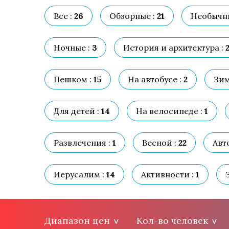
Все :
26
Обзорные :
21
Необычн
Ночные :
3
История и архитектура :
2
Пешком :
15
На автобусе :
2
Зим
Для детей :
14
На велосипеде :
1
Развлечения :
1
Весной :
22
Авт
Иерусалим :
14
Активности :
1
Диапазон цен
Кол-во человек