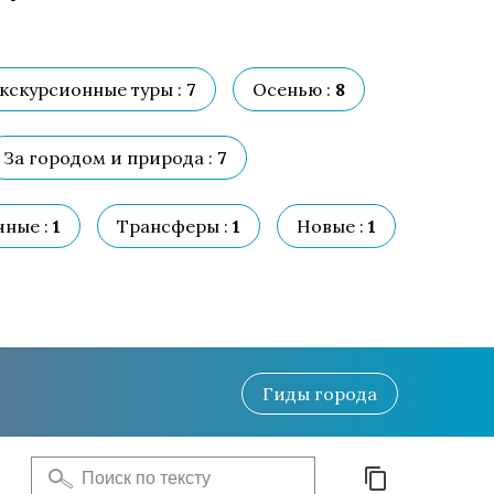
кскурсионные туры :
7
Осенью :
8
За городом и природа :
7
ные :
1
Трансферы :
1
Новые :
1
Гиды
города