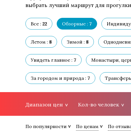
выбрать лучший маршрут для прогулки,
Все :
22
Обзорные :
7
Индивиду
Летом :
8
Зимой :
8
Однодневны
Увидеть главное :
7
Монастыри, церк
За городом и природа :
7
Трансферы
Диапазон цен
Кол-во человек
По популярности
По ценам
По отзыв