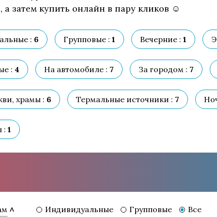
 а затем купить онлайн в пару кликов ☺
альные :
6
Групповые :
1
Вечерние :
1
Э
е :
4
На автомобиле :
7
За городом :
7
ви, храмы :
6
Термальные источники :
7
Ноч
 :
1
Индивидуальные
Групповые
Все
ам