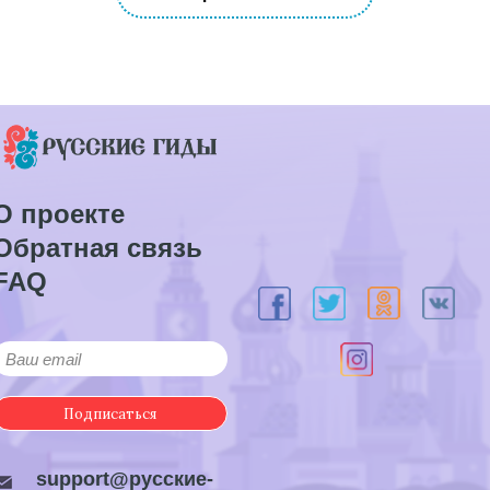
О проекте
Обратная связь
FAQ
Подписаться
support@русские-