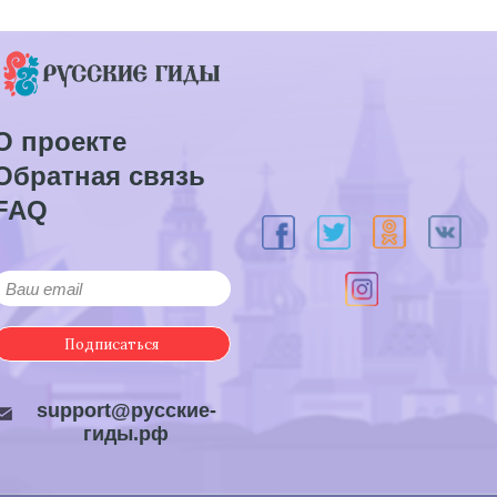
О проекте
Обратная связь
FAQ
Подписаться
support@русские-
гиды.рф