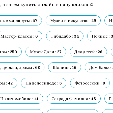
 а затем купить онлайн в пару кликов ☺
ные маршруты :
57
Музеи и искусство :
29
И
Мастер-классы :
6
Тибидабо :
34
Ночные :
3
том :
250
Музей Дали :
27
Для детей :
26
 церкви, храмы :
68
Шопинг :
16
Дом Бальо :
ом :
42
На велосипеде :
3
Фотосессии :
9
На автомобиле :
41
Саграда Фамилия :
43
Га