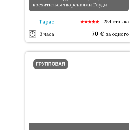
восхититься творениями Гауди
Тарас
254 отзыва
70
€
3 часа
за одного
ГРУППОВАЯ