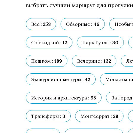
выбрать лучший маршрут для прогулки,
Все :
258
Обзорные :
46
Необыч
Со скидкой :
12
Парк Гуэль :
30
Пешком :
189
Вечерние :
132
Ле
Экскурсионные туры :
42
Монастыри,
История и архитектура :
95
За город
Трансферы :
3
Монтсеррат :
28