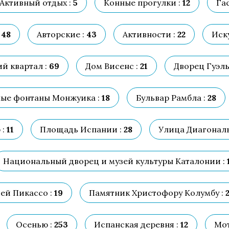
Активный отдых :
5
Конные прогулки :
12
Га
48
Авторские :
43
Активности :
22
Иску
й квартал :
69
Дом Висенс :
21
Дворец Гуэль
ые фонтаны Монжуика :
18
Бульвар Рамбла :
28
 :
11
Площадь Испании :
28
Улица Диагональ
Национальный дворец и музей культуры Каталонии :
ей Пикассо :
19
Памятник Христофору Колумбу :
2
Осенью :
253
Испанская деревня :
12
Мот