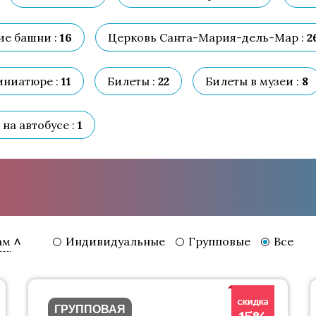
е башни :
16
Церковь Санта-Мария-дель-Мар :
2
иниатюре :
11
Билеты :
22
Билеты в музеи :
8
на автобусе :
1
Индивидуальные
Групповые
Все
ам
ГРУППОВАЯ