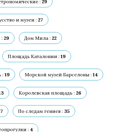
строномические :
29
сство и музеи :
27
 :
29
Дом Мила :
22
Площадь Каталонии :
19
 :
19
Морской музей Барселоны :
14
13
Королевская площадь :
26
7
По следам гениев :
35
опрогулки :
4