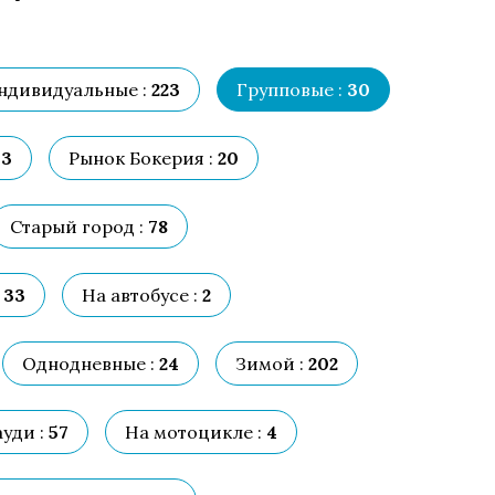
ндивидуальные :
223
Групповые :
30
3
Рынок Бокерия :
20
Старый город :
78
33
На автобусе :
2
Однодневные :
24
Зимой :
202
уди :
57
На мотоцикле :
4