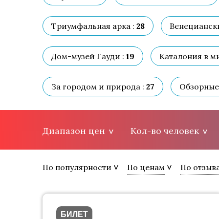
Триумфальная арка :
28
Венециански
Дом-музей Гауди :
19
Каталония в м
За городом и природа :
27
Обзорные 
Диапазон цен
Кол-во человек
По популярности
По ценам
По отзыв
БИЛЕТ