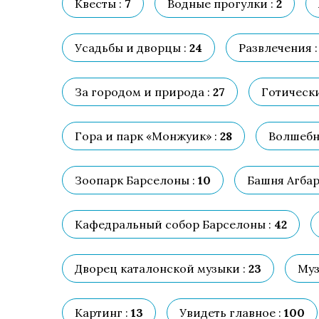
Квесты :
7
Водные прогулки :
2
Усадьбы и дворцы :
24
Развлечения :
За городом и природа :
27
Готически
Гора и парк «Монжуик» :
28
Волшебн
Зоопарк Барселоны :
10
Башня Агбар
Кафедральный собор Барселоны :
42
Дворец каталонской музыки :
23
Муз
Картинг :
13
Увидеть главное :
100