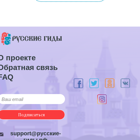
О проекте
Обратная связь
FAQ
Подписаться
support@русские-