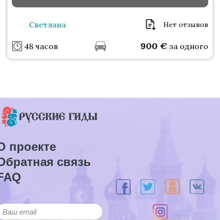
Светлана
Нет отзывов
900
€
48 часов
за одного
О проекте
Обратная связь
FAQ