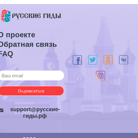
О проекте
Обратная связь
FAQ
Подписаться
support@русские-
гиды.рф