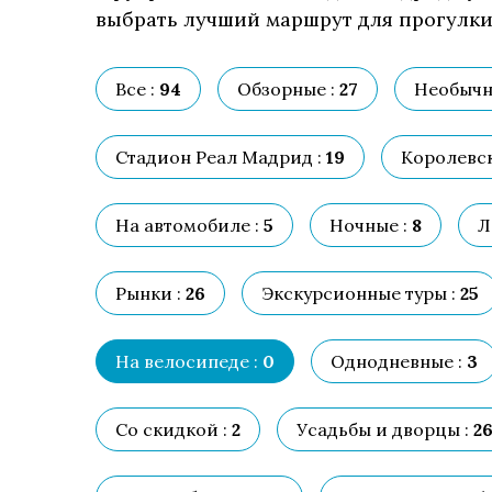
выбрать лучший маршрут для прогулки,
Все :
94
Обзорные :
27
Необычн
Стадион Реал Мадрид :
19
Королевск
На автомобиле :
5
Ночные :
8
Л
Рынки :
26
Экскурсионные туры :
25
На велосипеде :
0
Однодневные :
3
Со скидкой :
2
Усадьбы и дворцы :
2