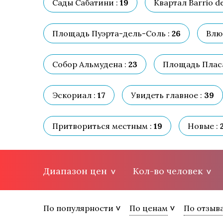
Сады Сабатини :
19
Квартал Barrio de 
Площадь Пуэрта-дель-Соль :
26
Влю
Собор Альмудена :
23
Площадь Плас
Эскориал :
17
Увидеть главное :
39
Притвориться местным :
19
Новые :
Диапазон цен
Кол-во человек
По популярности
По ценам
По отзыв