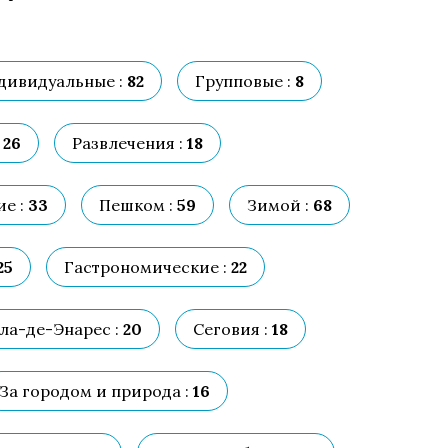
дивидуальные :
82
Групповые :
8
26
Развлечения :
18
е :
33
Пешком :
59
Зимой :
68
25
Гастрономические :
22
ла-де-Энарес :
20
Сеговия :
18
За городом и природа :
16