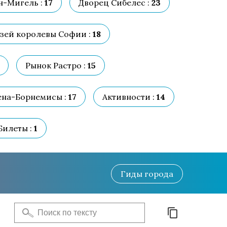
н-Мигель :
17
Дворец Сибелес :
23
зей королевы Софии :
18
Рынок Растро :
15
ена-Борнемисы :
17
Активности :
14
Билеты :
1
Гиды
города