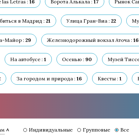
las Letras :
16
Ворота Алькала :
17
Рынок Са
биться в Мадрид :
21
Улица Гран-Виа :
22
Му
а-Майор :
29
Железнодорожный вокзал Аточа :
16
На автобусе :
1
Осенью :
90
Музей Тисс
2
За городом и природа :
16
Квесты :
1
Индивидуальные
Групповые
Все
ам