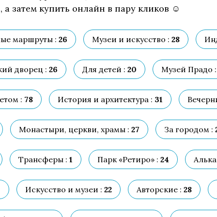
 а затем купить онлайн в пару кликов ☺
ые маршруты :
26
Музеи и искусство :
28
Ин
ий дворец :
26
Для детей :
20
Музей Прадо :
етом :
78
История и архитектура :
31
Вечерни
Монастыри, церкви, храмы :
27
За городом :
Трансферы :
1
Парк «Ретиро» :
24
Алька
6
Искусство и музеи :
22
Авторские :
28