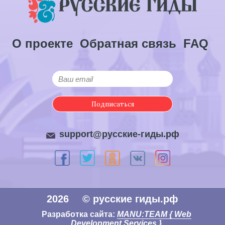
О проекте
Обратная связь
FAQ
Подписаться
support@русские-гиды.рф
2026
© русские гиды.рф
Разработка сайта:
MANU:TEAM { Web
Development Services }