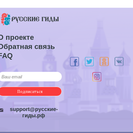
О проекте
Обратная связь
FAQ
Подписаться
support@русские-
гиды.рф