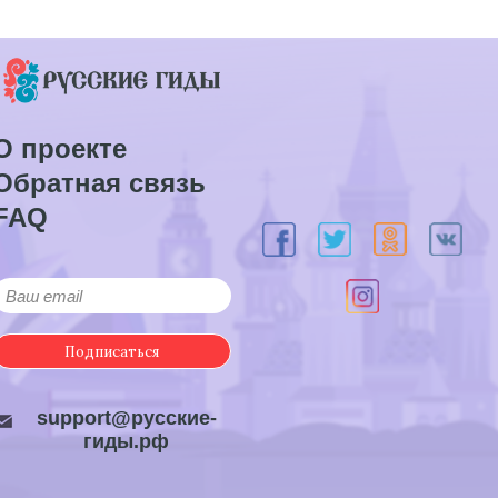
О проекте
Обратная связь
FAQ
Подписаться
support@русские-
гиды.рф