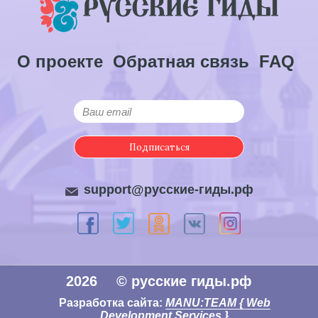
О проекте
Обратная связь
FAQ
Подписаться
support@русские-гиды.рф
2026
© русские гиды.рф
Разработка сайта:
MANU:TEAM { Web
Development Services }