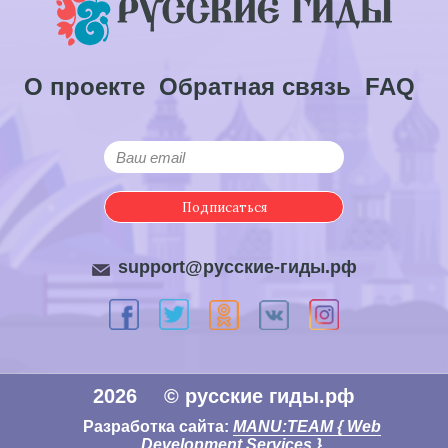
О проекте
Обратная связь
FAQ
Подписаться
support@русские-гиды.рф
2026
© русские гиды.рф
Разработка сайта:
MANU:TEAM { Web
Development Services }