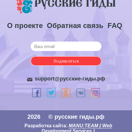
О проекте
Обратная связь
FAQ
Подписаться
support@русские-гиды.рф
2026
© русские гиды.рф
Разработка сайта:
MANU:TEAM { Web
Development Services }