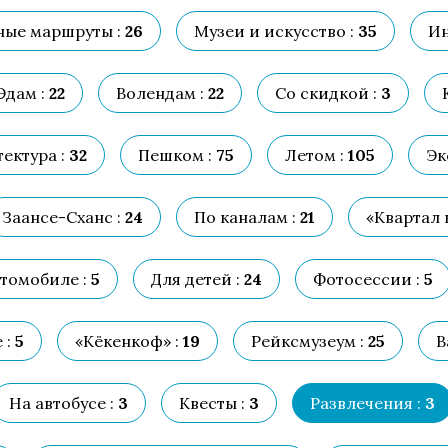
ые маршруты :
26
Музеи и искусство :
35
Ин
Эдам :
22
Волендам :
22
Со скидкой :
3
ектура :
32
Пешком :
75
Летом :
105
Эк
Заансе-Сханс :
24
По каналам :
21
«Квартал 
томобиле :
5
Для детей :
24
Фотосессии :
5
 :
5
«Кёкенкоф» :
19
Рейксмузеум :
25
В
На автобусе :
3
Квесты :
3
Развлечения :
3