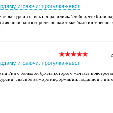
рдаму играючи: прогулка-квест
мат экскурсии очень понравились. Удобно, что были н
для новичков в городе, но нам тоже было интересно, хо
2
рдаму играючи: прогулка-квест
амый Гид с большой буквы, которого мечтает повстреч
курсии, спасибо за море информации, поданной в инт