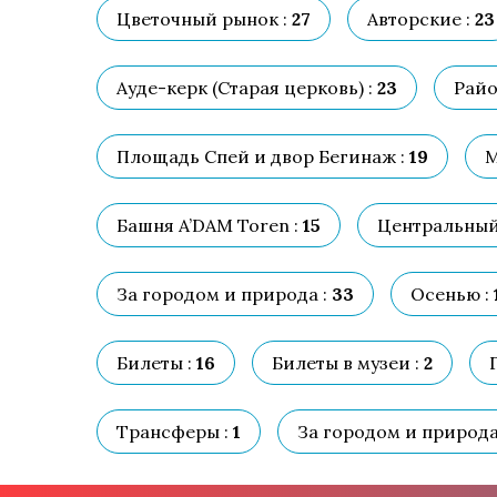
Цветочный рынок :
27
Авторские :
23
Ауде-керк (Старая церковь) :
23
Райо
Площадь Спей и двор Бегинаж :
19
М
Башня A’DAM Toren :
15
Центральный 
За городом и природа :
33
Осенью :
Билеты :
16
Билеты в музеи :
2
Трансферы :
1
За городом и природа