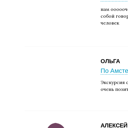
нам оооооч
собой говор
человек
ОЛЬГА
По Амсте
Экскурсия 
очень пози
АЛЕКСЕЙ