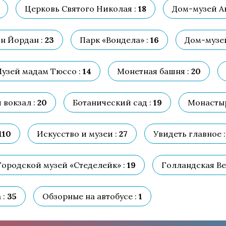
Церковь Святого Николая :
18
Дом-музей А
н Йордан :
23
Парк «Вондела» :
16
Дом-музей
узей мадам Тюссо :
14
Монетная башня :
20
вокзал :
20
Ботанический сад :
19
Монастыр
110
Искусство и музеи :
27
Увидеть главное :
Городской музей «Стеделейк» :
19
Голландская Ве
 :
35
Обзорные на автобусе :
1