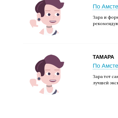
По Амсте
Зара и фор
рекомендую 
ТАМАРА
По Амсте
Зара тот с
лучшей экс