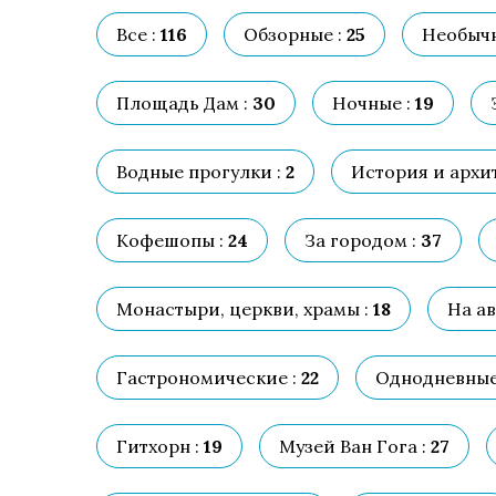
Все :
116
Обзорные :
25
Необычн
Площадь Дам :
30
Ночные :
19
Водные прогулки :
2
История и архит
Кофешопы :
24
За городом :
37
Монастыри, церкви, храмы :
18
На ав
Гастрономические :
22
Однодневные
Гитхорн :
19
Музей Ван Гога :
27