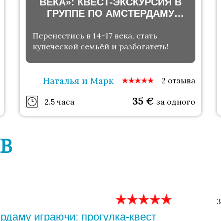
ВЕКА»: КВЕСТ-ЭКСКУРСИЯ В
ГРУППЕ ПО АМСТЕРДАМУ
В ЖАНРЕ ЭКОНОМИЧЕСКОЙ
ИГРЫ
Перенестись в 14-17 века, стать
купеческой семьёй и разбогатеть!
Наталья и Марк
2 отзыва
35
€
2.5 часа
за одного
В
3
рдаму играючи: прогулка-квест