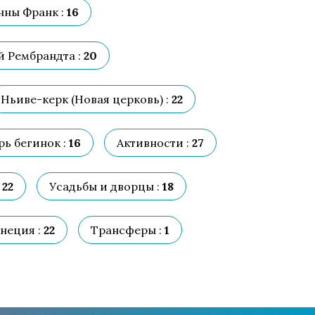
нны Франк :
16
 Рембрандта :
20
Ньиве-керк (Новая церковь) :
22
ь бегинок :
16
Активности :
27
22
Усадьбы и дворцы :
18
неция :
22
Трансферы :
1