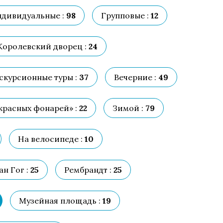
дивидуальные :
98
Групповые :
12
Королевский дворец :
24
скурсионные туры :
37
Вечерние :
49
красных фонарей» :
22
Зимой :
79
На велосипеде :
10
ан Гог :
25
Рембрандт :
25
Музейная площадь :
19