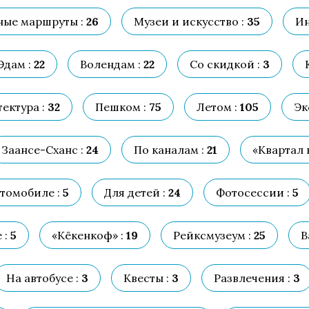
ые маршруты :
26
Музеи и искусство :
35
Ин
Эдам :
22
Волендам :
22
Со скидкой :
3
ектура :
32
Пешком :
75
Летом :
105
Эк
Заансе-Сханс :
24
По каналам :
21
«Квартал 
томобиле :
5
Для детей :
24
Фотосессии :
5
 :
5
«Кёкенкоф» :
19
Рейксмузеум :
25
В
На автобусе :
3
Квесты :
3
Развлечения :
3