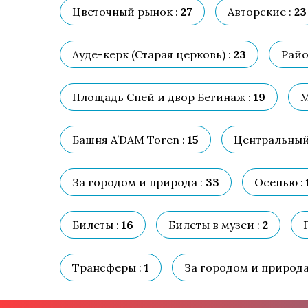
Цветочный рынок :
27
Авторские :
23
Ауде-керк (Старая церковь) :
23
Райо
Площадь Спей и двор Бегинаж :
19
М
Башня A’DAM Toren :
15
Центральный 
За городом и природа :
33
Осенью :
Билеты :
16
Билеты в музеи :
2
Трансферы :
1
За городом и природа