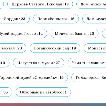
Церковь Святого Николая :
18
Дом-музей А
н Йордан :
23
Парк «Вондела» :
16
Дом-музей
узей мадам Тюссо :
14
Монетная башня :
20
вокзал :
20
Ботанический сад :
19
Монастыр
110
Искусство и музеи :
27
Увидеть главное :
Городской музей «Стеделейк» :
19
Голландская Ве
 :
35
Обзорные на автобусе :
1