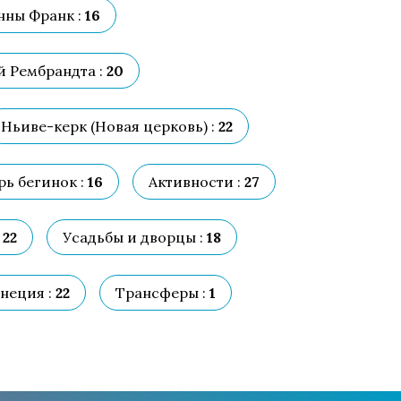
нны Франк :
16
 Рембрандта :
20
Ньиве-керк (Новая церковь) :
22
ь бегинок :
16
Активности :
27
22
Усадьбы и дворцы :
18
неция :
22
Трансферы :
1