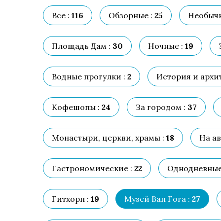
Все :
116
Обзорные :
25
Необычн
Площадь Дам :
30
Ночные :
19
Водные прогулки :
2
История и архит
Кофешопы :
24
За городом :
37
Монастыри, церкви, храмы :
18
На ав
Гастрономические :
22
Однодневные
Гитхорн :
19
Музей Ван Гога :
27