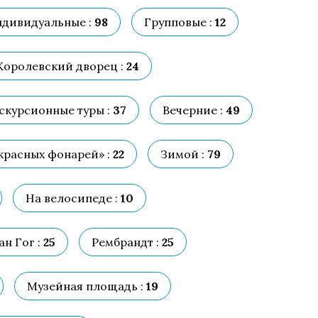
дивидуальные :
98
Групповые :
12
Королевский дворец :
24
скурсионные туры :
37
Вечерние :
49
красных фонарей» :
22
Зимой :
79
На велосипеде :
10
ан Гог :
25
Рембрандт :
25
Музейная площадь :
19