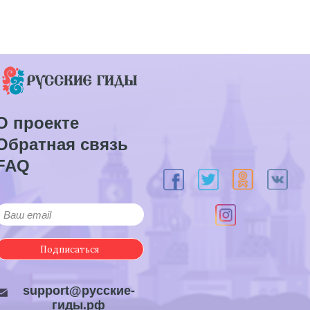
О проекте
Обратная связь
FAQ
Подписаться
support@русские-
гиды.рф