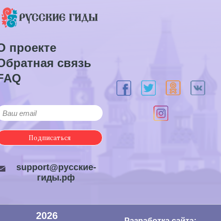
О проекте
Обратная связь
FAQ
Подписаться
support@русские-
гиды.рф
2026
Разработка сайта: