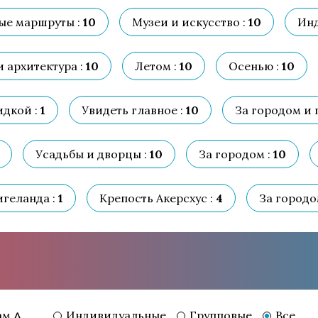
ые маршруты :
10
Музеи и искусство :
10
Инд
 архитектура :
10
Летом :
10
Осенью :
10
идкой :
1
Увидеть главное :
10
За городом и 
Усадьбы и дворцы :
10
За городом :
10
игеланда :
1
Крепость Акерсхус :
4
За городо
Индивидуальные
Групповые
Все
ам