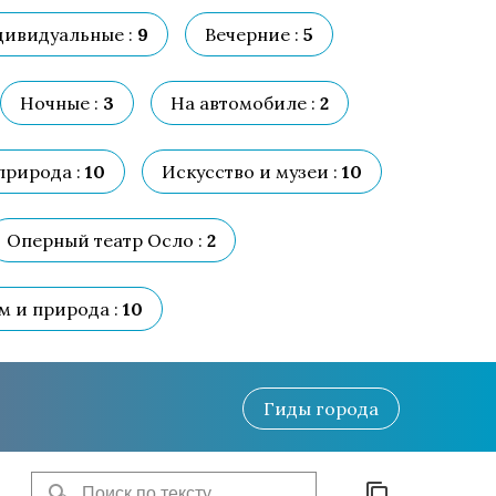
ивидуальные :
9
Вечерние :
5
Ночные :
3
На автомобиле :
2
природа :
10
Искусство и музеи :
10
Оперный театр Осло :
2
м и природа :
10
Гиды
города