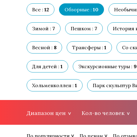
Все :
12
Обзорные :
10
Необычн
Зимой :
7
Пешком :
7
История и
Весной :
8
Трансферы :
1
Со ск
Для детей :
1
Экскурсионные туры :
9
Хольменколлен :
1
Парк скульптур В
Диапазон цен
Кол-во человек
По популярности
По ценам
По отзыв