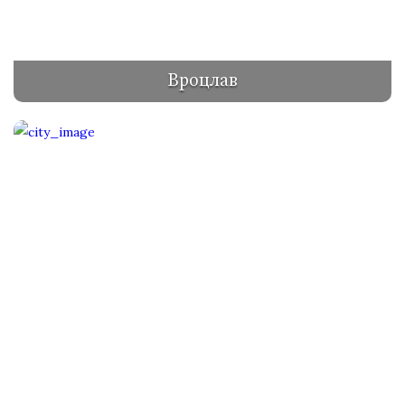
Вроцлав