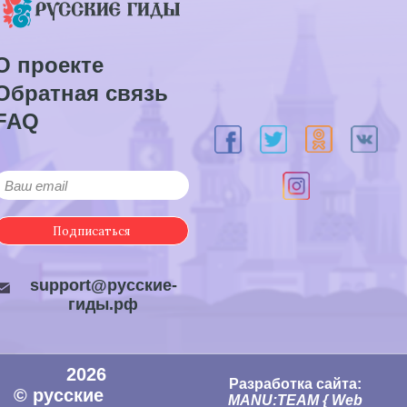
О проекте
Обратная связь
FAQ
Подписаться
support@русские-
гиды.рф
2026
Разработка сайта:
© русские
MANU:TEAM { Web