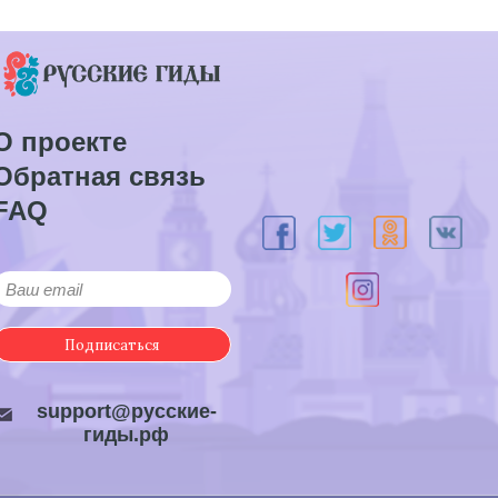
О проекте
Обратная связь
FAQ
Подписаться
support@русские-
гиды.рф