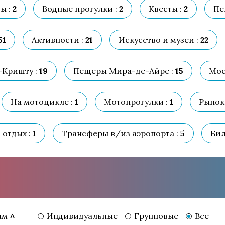
ы :
2
Водные прогулки :
2
Квесты :
2
Пе
51
Активности :
21
Искусство и музеи :
22
-Кришту :
19
Пещеры Мира-де-Айре :
15
Мос
На мотоцикле :
1
Мотопрогулки :
1
Рынок
отдых :
1
Трансферы в/из аэропорта :
5
Бил
Индивидуальные
Групповые
Все
ам