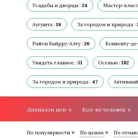
Усадьбы и дворцы :
24
Мастер-класс
Аугушта :
16
За городом и природа :
Район Байрру-Алту :
26
Конвенту-де
Увидеть главное :
51
Осенью :
182
За городом и природа :
47
Активный 
Диапазон цен
Кол-во человек
По популярности
По ценам
По отзыв