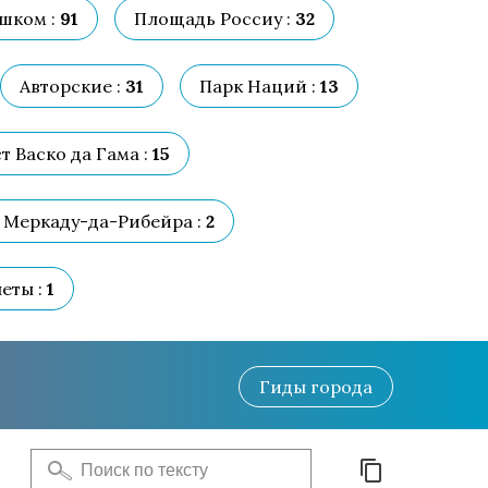
шком :
91
Площадь Россиу :
32
Авторские :
31
Парк Наций :
13
т Васко да Гама :
15
 Меркаду-да-Рибейра :
2
еты :
1
Гиды
города