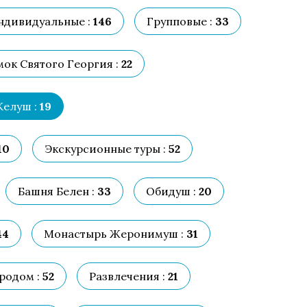
ндивидуальные :
146
Групповые :
33
мок Святого Георгия :
22
Келуш :
19
10
Экскурсионные туры :
52
Башня Белен :
33
Обидуш :
20
44
Монастырь Жеронимуш :
31
родом :
52
Развлечения :
21