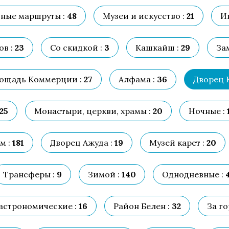
ные маршруты :
48
Музеи и искусство :
21
И
в :
23
Со скидкой :
3
Кашкайш :
29
За
ощадь Коммерции :
27
Алфама :
36
Дворец 
25
Монастыри, церкви, храмы :
20
Ночные :
м :
181
Дворец Ажуда :
19
Музей карет :
20
Трансферы :
9
Зимой :
140
Однодневные :
астрономические :
16
Район Белен :
32
За го