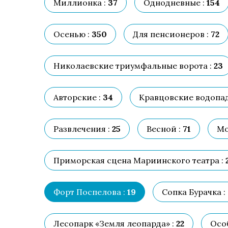
Миллионка :
37
Однодневные :
154
Осенью :
350
Для пенсионеров :
72
Николаевские триумфальные ворота :
23
Авторские :
34
Кравцовские водопад
Развлечения :
25
Весной :
71
Мо
Приморская сцена Мариинского театра :
Форт Поспелова :
19
Сопка Бурачка :
Лесопарк «Земля леопарда» :
22
Осо