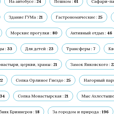
На автобусе :
24
Пешком :
61
Сафари-па
Здание ГУМа :
21
Гастрономические :
25
Морские прогулки :
80
Активный отдых :
46
ы :
33
Для детей :
23
Трансферы :
7
Кв
настыри, церкви, храмы :
21
Замок Янковского :
2
22
Сопка Орлиное Гнездо :
25
Нагорный парк
34
Сопка Монастырская :
21
Мыс Ахлестышев
бняк Бриннеров :
18
За городом и природа :
196