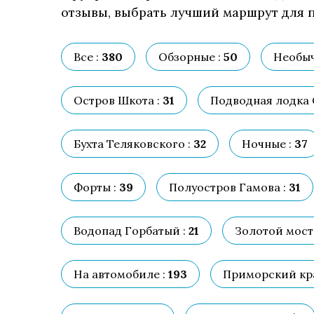
отзывы, выбрать лучший маршрут для п
Все :
380
Обзорные :
50
Необыч
Остров Шкота :
31
Подводная лодка С
Бухта Теляковского :
32
Ночные :
37
Форты :
39
Полуостров Гамова :
31
Водопад Горбатый :
21
Золотой мост 
На автомобиле :
193
Приморский кра