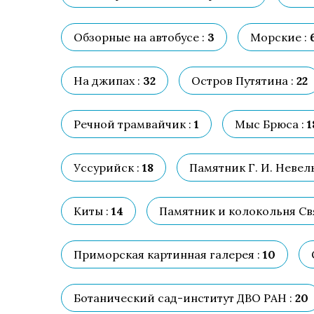
Обзорные на автобусе :
3
Морские :
На джипах :
32
Остров Путятина :
22
Речной трамвайчик :
1
Мыс Брюса :
1
Уссурийск :
18
Памятник Г. И. Невел
Киты :
14
Памятник и колокольня Св
Приморская картинная галерея :
10
Ботанический сад-институт ДВО РАН :
20