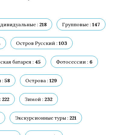
дивидуальные :
218
Групповые :
147
4
Остров Русский :
103
кая батарея :
45
Фотосессии :
6
 :
58
Острова :
129
:
222
Зимой :
232
Экскурсионные туры :
221