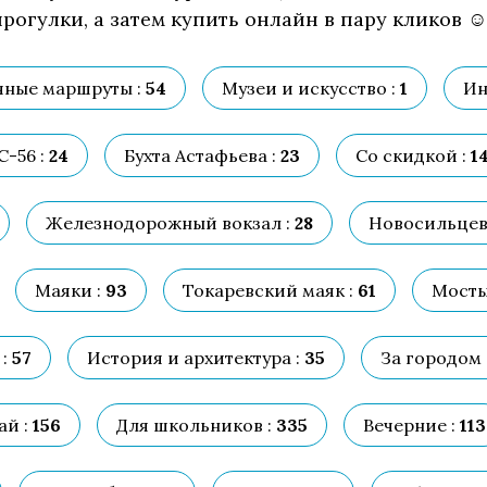
рогулки, а затем купить онлайн в пару кликов ☺
ные маршруты :
54
Музеи и искусство :
1
Ин
-56 :
24
Бухта Астафьева :
23
Со скидкой :
1
Железнодорожный вокзал :
28
Новосильцевс
Маяки :
93
Токаревский маяк :
61
Мосты
:
57
История и архитектура :
35
За городом 
й :
156
Для школьников :
335
Вечерние :
113