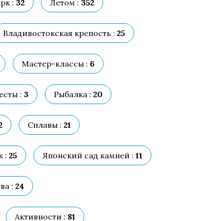
рк :
32
Летом :
352
Владивостокская крепость :
25
Мастер-классы :
6
есты :
3
Рыбалка :
20
2
Сплавы :
21
 :
25
Японский сад камней :
11
а :
24
Активности :
81