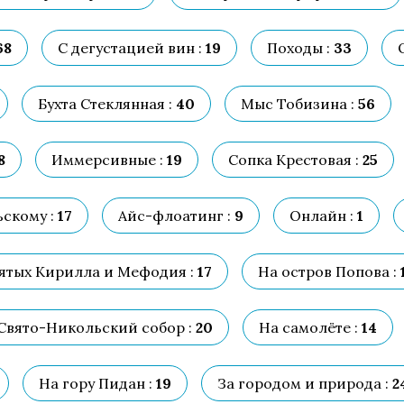
68
С дегустацией вин :
19
Походы :
33
Бухта Стеклянная :
40
Мыс Тобизина :
56
8
Иммерсивные :
19
Сопка Крестовая :
25
ьскому :
17
Айс-флоатинг :
9
Онлайн :
1
ятых Кирилла и Мефодия :
17
На остров Попова :
Свято-Никольский собор :
20
На самолёте :
14
На гору Пидан :
19
За городом и природа :
2