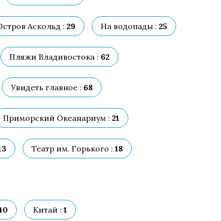
Остров Аскольд :
29
На водопады :
25
Пляжи Владивостока :
62
Увидеть главное :
68
Приморский Океанариум :
21
13
Театр им. Горького :
18
40
Китай :
1