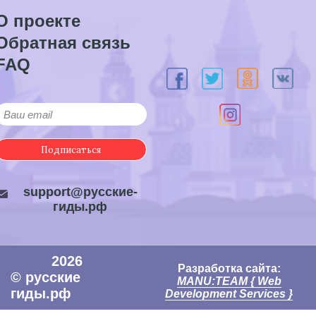
О проекте
Обратная связь
FAQ
Подписаться
support@русские-
гиды.рф
2026
Разработка сайта:
© русские
MANU:TEAM { Web
гиды.рф
Development Services }