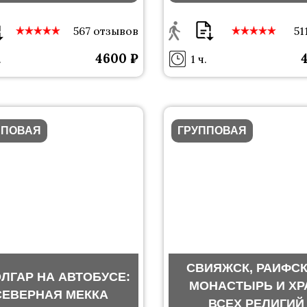
С ФОТОГРАФОМ
С ФОТОГРАФО
567 отзывов
51
4600 ₽
.
1 ч.
ППОВАЯ
ГРУППОВАЯ
СВИЯЖСК, РАИФС
ОЛГАР НА АВТОБУСЕ:
МОНАСТЫРЬ И ХР
СЕВЕРНАЯ МЕККА
ВСЕХ РЕЛИГИЙ