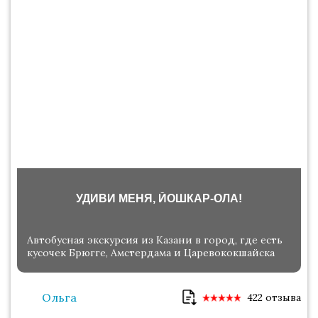
УДИВИ МЕНЯ, ЙОШКАР-ОЛА!
Автобусная экскурсия из Казани в город, где есть
кусочек Брюгге, Амстердама и Царевококшайска
Ольга
422 отзыва