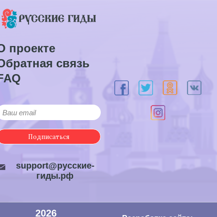
О проекте
Обратная связь
FAQ
Подписаться
support@русские-
гиды.рф
2026