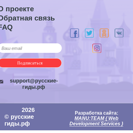
О проекте
Обратная связь
FAQ
Подписаться
support@русские-
гиды.рф
2026
Разработка сайта:
© русские
MANU:TEAM { Web
гиды.рф
Development Services }