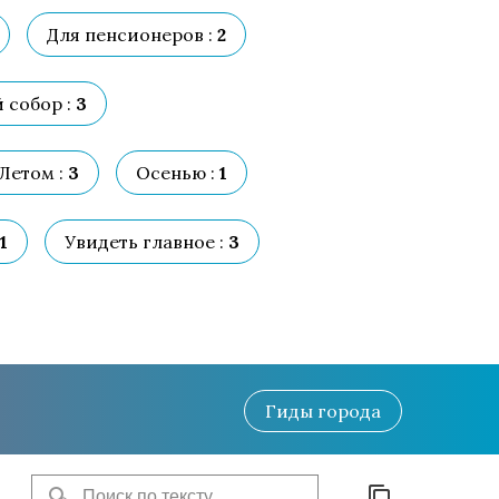
Для пенсионеров :
2
 собор :
3
Летом :
3
Осенью :
1
1
Увидеть главное :
3
Гиды
города