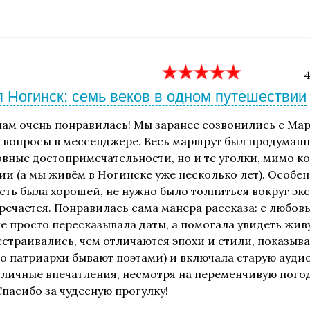
4
 Ногинск: семь веков в одном путешествии
нам очень понравилась! Мы заранее созвонились с Мар
а вопросы в мессенджере. Весь маршрут был продуман
овные достопримечательности, но и те уголки, мимо к
рии (а мы живём в Ногинске уже несколько лет). Особе
ть была хорошей, не нужно было толпиться вокруг экс
речается. Понравилась сама манера рассказа: с любовь
е просто пересказывала даты, а помогала увидеть жив
естраивались, чем отличаются эпохи и стили, показыва
то патриархи бывают поэтами) и включала старую ауди
тличные впечатления, несмотря на переменчивую пого
Спасибо за чудесную прогулку!