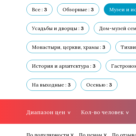
Все :
3
Обзорные :
3
Музеи и ис
Усадьбы и дворцы :
3
Дом-музей сем
Монастыри, церкви, храмы :
3
Тихви
История и архитектура :
3
Гастроном
На выходные :
3
Осенью :
3
Диапазон цен
Кол-во человек
По популярности
По ценам
По отзыв