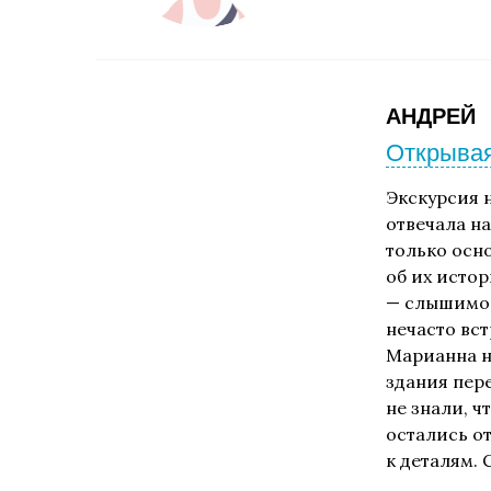
АНДРЕЙ
Открывая
Экскурсия 
отвечала н
только осн
об их исто
— слышимос
нечасто вст
Марианна н
здания пер
не знали, ч
остались о
к деталям. 