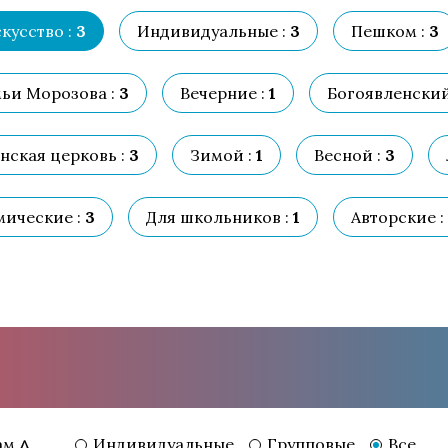
кусство :
3
Индивидуальные :
3
Пешком :
3
ьи Морозова :
3
Вечерние :
1
Богоявленский
нская церковь :
3
Зимой :
1
Весной :
3
ические :
3
Для школьников :
1
Авторские :
Индивидуальные
Групповые
Все
ам