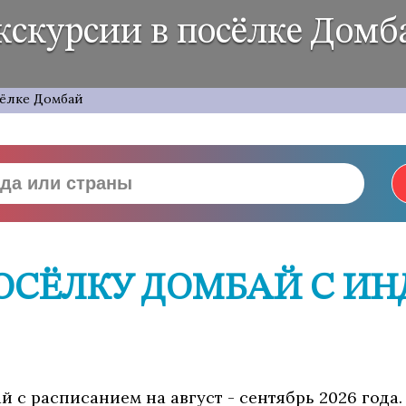
кскурсии в посёлке Домб
сёлке Домбай
ПОСЁЛКУ ДОМБАЙ С И
ай с расписанием на август - сентябрь 2026 год