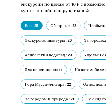
экскурсии по ценам от 10 ₽ с возможн
купить онлайн в пару кликов ☺
Все :
25
Обзорные :
22
Необычн
Экскурсионные туры :
23
За городом 
Алибекский водопад :
23
Ущелье Гон
Для пенсионеров :
1
На автомобиле :
Гора Мусса-Ачитара :
22
Однодневны
За городом и природа :
21
Со скидко