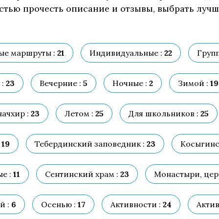
остью прочесть описание и отзывы, выбрать лучш
ые маршруты :
21
Индивидуальные :
22
Групп
:
23
Вечерние :
5
Ночные :
2
Зимой :
19
ачхир :
23
Летом :
25
Для школьников :
25
19
Тебердинский заповедник :
23
Косыгинс
е :
11
Сентинский храм :
23
Монастыри, церк
й :
6
Осенью :
17
Активности :
24
Актив