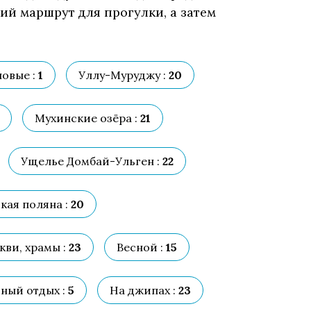
ий маршрут для прогулки, а затем
овые :
1
Уллу-Муруджу :
20
Мухинские озёра :
21
Ущелье Домбай-Ульген :
22
кая поляна :
20
ви, храмы :
23
Весной :
15
ный отдых :
5
На джипах :
23