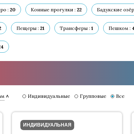
ро :
20
Конные прогулки :
22
Бадукские озёр
2
Пещеры :
21
Трансферы :
1
Пешком :
24
Индивидуальные
Групповые
Все
ам
ИНДИВИДУАЛЬНАЯ