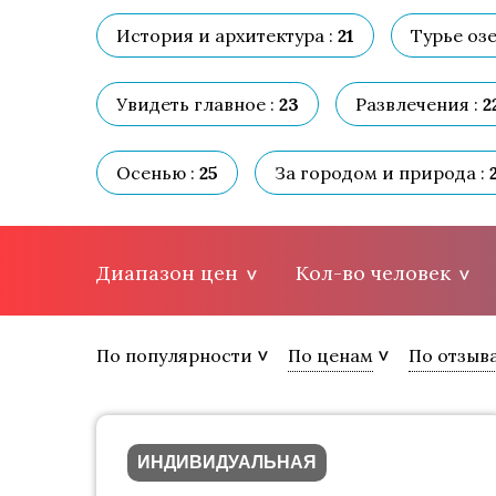
История и архитектура :
21
Турье озе
Увидеть главное :
23
Развлечения :
2
Осенью :
25
За городом и природа :
Диапазон цен
Кол-во человек
По популярности
По ценам
По отзыв
ИНДИВИДУАЛЬНАЯ