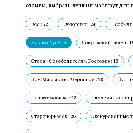
отзывы, выбрать лучший маршрут для п
Все :
72
Обзорные :
31
Необычн
На автобусе :
5
Покровский сквер :
1
Стела «Освободителям Ростова» :
19
Дом Маргариты Черновой :
18
Для п
На автомобиле :
22
Памятник водопр
Старочеркасск :
26
Экскурсионные т