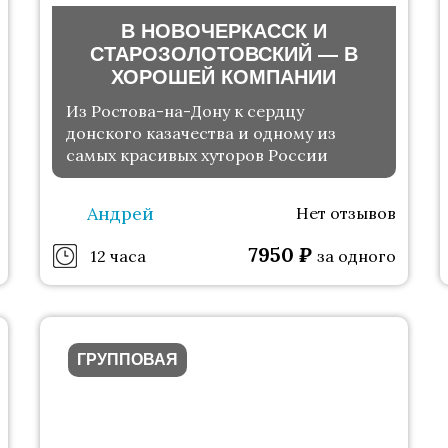
В НОВОЧЕРКАССК И
СТАРОЗОЛОТОВСКИЙ — В
ХОРОШЕЙ КОМПАНИИ
Из Ростова-на-Дону к сердцу
донского казачества и одному из
самых красивых хуторов России
Андрей
Нет отзывов
7950
₽
12 часа
за одного
ГРУППОВАЯ