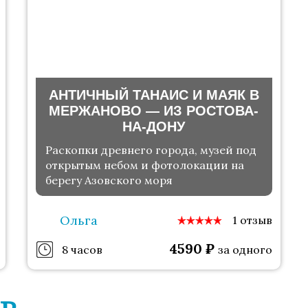
АНТИЧНЫЙ ТАНАИС И МАЯК В
МЕРЖАНОВО — ИЗ РОСТОВА-
НА-ДОНУ
Раскопки древнего города, музей под
открытым небом и фотолокации на
берегу Азовского моря
Ольга
1 отзыв
4590
₽
8 часов
за одного