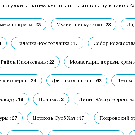
рогулки, а затем купить онлайн в пару кликов ☺
ые маршруты :
23
Музеи и искусство :
28
Инд
8
Тачанка-Ростовчанка :
17
Собор Рождества
Район Нахичевань :
22
Монастыри, церкви, храмы
енсионеров :
24
Для школьников :
62
Летом :
оводу :
18
Ночные :
2
Линия «Миус-фронта» 
уры :
27
Церковь Сурб Хач :
17
Покровский хр