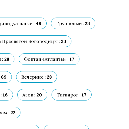
ивидуальные :
49
Групповые :
23
 Пресвятой Богородицы :
23
 :
28
Фонтан «Атланты» :
17
69
Вечерние :
28
:
16
Азов :
20
Таганрог :
17
ам :
22