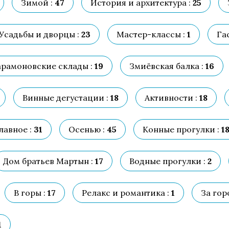
Зимой :
47
История и архитектура :
25
Усадьбы и дворцы :
23
Мастер-классы :
1
Га
рамоновские склады :
19
Змиёвская балка :
16
Винные дегустации :
18
Активности :
18
лавное :
31
Осенью :
45
Конные прогулки :
1
Дом братьев Мартын :
17
Водные прогулки :
2
В горы :
17
Релакс и романтика :
1
За гор
1