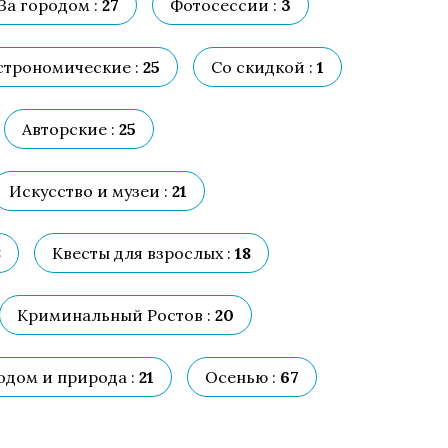
За городом :
27
Фотосессии :
3
строномические :
25
Со скидкой :
1
Авторские :
25
Искусство и музеи :
21
8
Квесты для взрослых :
18
Криминальный Ростов :
20
одом и природа :
21
Осенью :
67