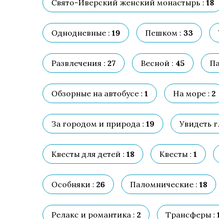
Свято-Иверский женский монастырь :
18
Однодневные :
19
Пешком :
33
Развлечения :
27
Весной :
45
Па
Обзорные на автобусе :
1
На море :
2
За городом и природа :
19
Увидеть г
Квесты для детей :
18
Квесты :
1
Особняки :
26
Паломнические :
18
Релакс и романтика :
2
Трансферы :