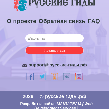
О проекте
Обратная связь
FAQ
Подписаться
support@русские-гиды.рф
2026
© русские гиды.рф
Разработка сайта:
MANU:TEAM { Web
Development Services }