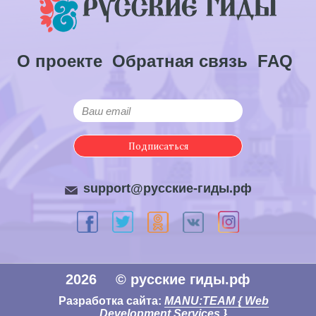
О проекте
Обратная связь
FAQ
Подписаться
support@русские-гиды.рф
2026
© русские гиды.рф
Разработка сайта:
MANU:TEAM { Web
Development Services }