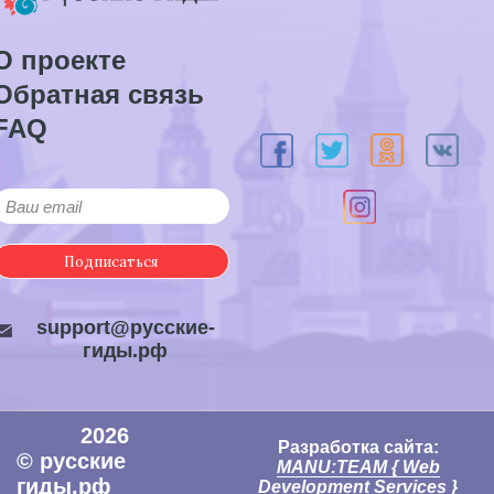
О проекте
Обратная связь
FAQ
Подписаться
support@русские-
гиды.рф
2026
Разработка сайта:
© русские
MANU:TEAM { Web
гиды.рф
Development Services }